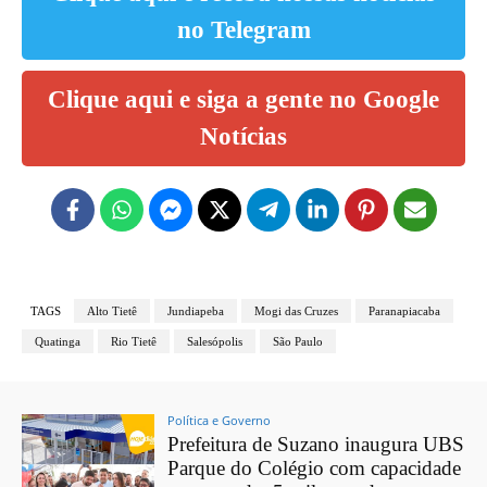
no Telegram
Clique aqui e siga a gente no Google
Notícias
TAGS
Alto Tietê
Jundiapeba
Mogi das Cruzes
Paranapiacaba
Quatinga
Rio Tietê
Salesópolis
São Paulo
Política e Governo
Prefeitura de Suzano inaugura UBS
Parque do Colégio com capacidade