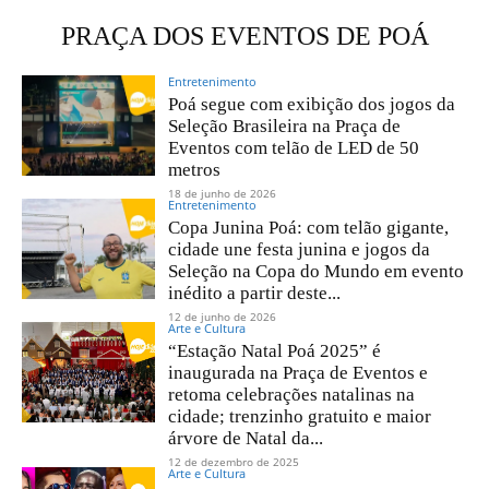
PRAÇA DOS EVENTOS DE POÁ
Entretenimento
Poá segue com exibição dos jogos da
Seleção Brasileira na Praça de
Eventos com telão de LED de 50
metros
18 de junho de 2026
Entretenimento
Copa Junina Poá: com telão gigante,
cidade une festa junina e jogos da
Seleção na Copa do Mundo em evento
inédito a partir deste...
12 de junho de 2026
Arte e Cultura
“Estação Natal Poá 2025” é
inaugurada na Praça de Eventos e
retoma celebrações natalinas na
cidade; trenzinho gratuito e maior
árvore de Natal da...
12 de dezembro de 2025
Arte e Cultura