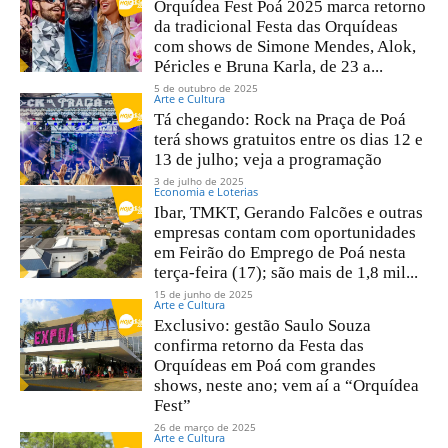
Orquídea Fest Poá 2025 marca retorno
da tradicional Festa das Orquídeas
com shows de Simone Mendes, Alok,
Péricles e Bruna Karla, de 23 a...
5 de outubro de 2025
Arte e Cultura
Tá chegando: Rock na Praça de Poá
terá shows gratuitos entre os dias 12 e
13 de julho; veja a programação
3 de julho de 2025
Economia e Loterias
Ibar, TMKT, Gerando Falcões e outras
empresas contam com oportunidades
em Feirão do Emprego de Poá nesta
terça-feira (17); são mais de 1,8 mil...
15 de junho de 2025
Arte e Cultura
Exclusivo: gestão Saulo Souza
confirma retorno da Festa das
Orquídeas em Poá com grandes
shows, neste ano; vem aí a “Orquídea
Fest”
26 de março de 2025
Arte e Cultura