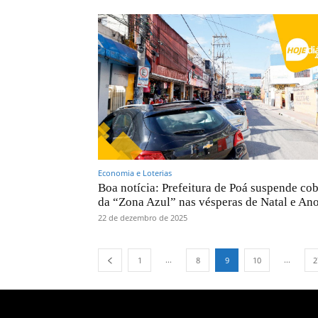
Economia e Loterias
Boa notícia: Prefeitura de Poá suspende co
da “Zona Azul” nas vésperas de Natal e An
22 de dezembro de 2025
...
...
1
8
9
10
2