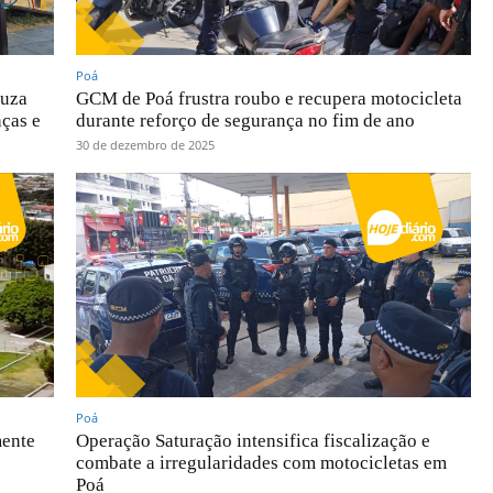
Poá
ouza
GCM de Poá frustra roubo e recupera motocicleta
nças e
durante reforço de segurança no fim de ano
30 de dezembro de 2025
Poá
mente
Operação Saturação intensifica fiscalização e
combate a irregularidades com motocicletas em
Poá