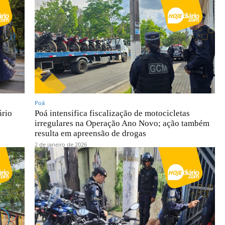
Poá
ário
Poá intensifica fiscalização de motocicletas
irregulares na Operação Ano Novo; ação também
resulta em apreensão de drogas
2 de janeiro de 2026