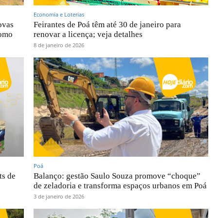
Economia e Loterias
ovas
Feirantes de Poá têm até 30 de janeiro para
como
renovar a licença; veja detalhes
8 de janeiro de 2026
Poá
ts de
Balanço: gestão Saulo Souza promove “choque”
de zeladoria e transforma espaços urbanos em Poá
3 de janeiro de 2026