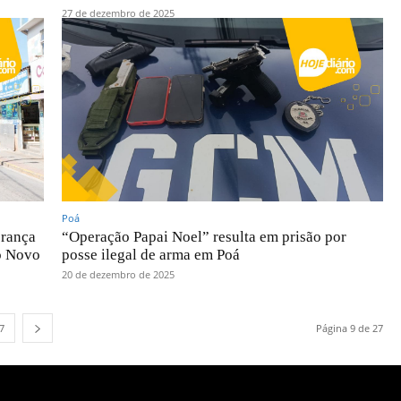
27 de dezembro de 2025
Poá
brança
“Operação Papai Noel” resulta em prisão por
o Novo
posse ilegal de arma em Poá
20 de dezembro de 2025
7
Página 9 de 27