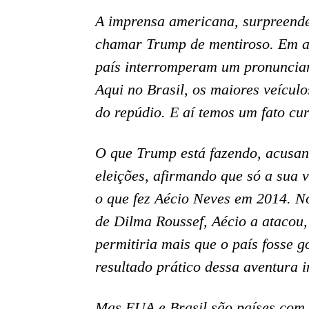
A imprensa americana, surpreende
chamar Trump de mentiroso. Em ati
país interromperam um pronunciam
Aqui no Brasil, os maiores veícu
do repúdio. E aí temos um fato cur
O que Trump está fazendo, acusan
eleições, afirmando que só a sua v
o que fez Aécio Neves em 2014. N
de Dilma Roussef, Aécio a atacou
permitiria mais que o país fosse g
resultado prático dessa aventura 
Mas EUA e Brasil são países com r