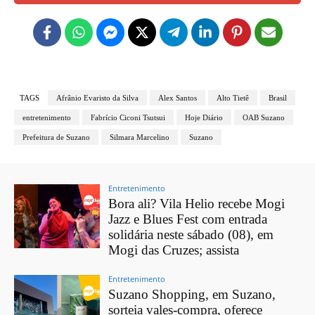
TAGS
Afrânio Evaristo da Silva
Alex Santos
Alto Tietê
Brasil
entretenimento
Fabrício Ciconi Tsutsui
Hoje Diário
OAB Suzano
Prefeitura de Suzano
Silmara Marcelino
Suzano
Entretenimento
Bora ali? Vila Helio recebe Mogi
Jazz e Blues Fest com entrada
solidária neste sábado (08), em
Mogi das Cruzes; assista
Entretenimento
Suzano Shopping, em Suzano,
sorteia vales-compra, oferece