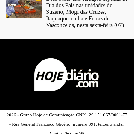
Dia dos Pais nas unidades de
Suzano, Mogi das Cruzes,
Itaquaquecetuba e Ferraz de
Vasconcelos, nesta sexta-feira (07)
2026 - Grupo Hoje de Comunicação CNPJ: 29.151.667/0001-77
- Rua General Francisco Glicério, número 891, terceiro andar,
Centro, Suzano/SP