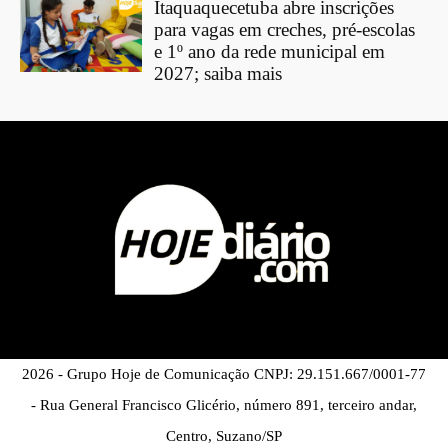
Itaquaquecetuba abre inscrições
para vagas em creches, pré-escolas
e 1º ano da rede municipal em
2027; saiba mais
2026 - Grupo Hoje de Comunicação CNPJ: 29.151.667/0001-77
- Rua General Francisco Glicério, número 891, terceiro andar,
Centro, Suzano/SP