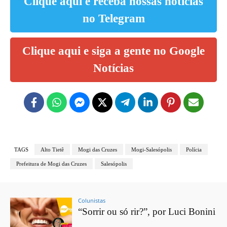
Clique aqui e receba nossas notícias
no Telegram
Clique aqui e siga a gente no Google
Notícias
TAGS
Alto Tietê
Mogi das Cruzes
Mogi-Salesópolis
Polícia
Prefeitura de Mogi das Cruzes
Salesópolis
Colunistas
“Sorrir ou só rir?”, por Luci Bonini