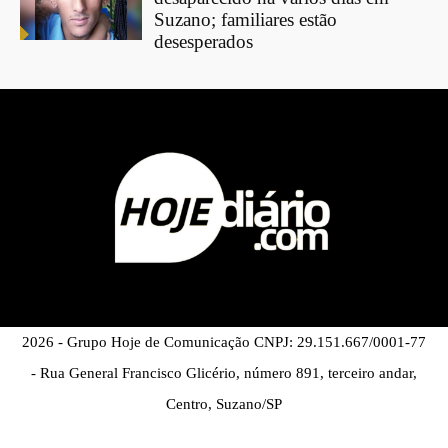
Suzano; familiares estão
desesperados
2026 - Grupo Hoje de Comunicação CNPJ: 29.151.667/0001-77
- Rua General Francisco Glicério, número 891, terceiro andar,
Centro, Suzano/SP