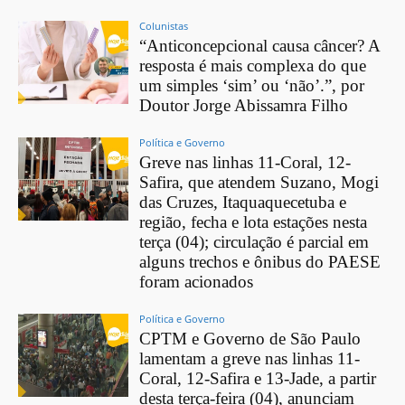
Colunistas
“Anticoncepcional causa câncer? A
resposta é mais complexa do que
um simples ‘sim’ ou ‘não’.”, por
Doutor Jorge Abissamra Filho
Política e Governo
Greve nas linhas 11-Coral, 12-
Safira, que atendem Suzano, Mogi
das Cruzes, Itaquaquecetuba e
região, fecha e lota estações nesta
terça (04); circulação é parcial em
alguns trechos e ônibus do PAESE
foram acionados
Política e Governo
CPTM e Governo de São Paulo
lamentam a greve nas linhas 11-
Coral, 12-Safira e 13-Jade, a partir
desta terça-feira (04), anunciam