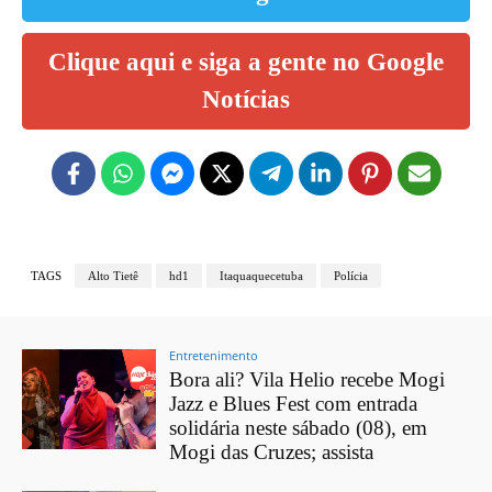
Clique aqui e siga a gente no Google
Notícias
TAGS
Alto Tietê
hd1
Itaquaquecetuba
Polícia
Entretenimento
Bora ali? Vila Helio recebe Mogi
Jazz e Blues Fest com entrada
solidária neste sábado (08), em
Mogi das Cruzes; assista