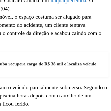
rro Chácara Cuiabá, em
Itaquaquecetuba
. O
(04).
móvel, o espaço costuma ser alugado para
mento do acidente, um cliente tentava
u o controle da direção e acabou caindo com o
a recupera carga de R$ 38 mil e localiza veículo
ram o veículo parcialmente submerso. Segundo o
a piscina horas depois com o auxílio de um
 ficou ferido.