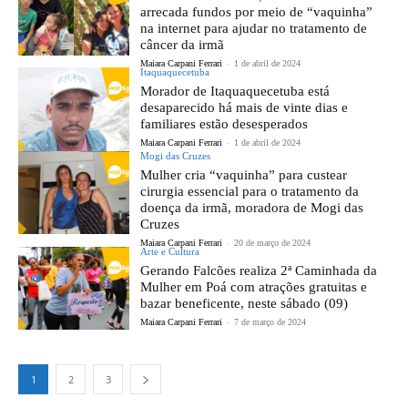
arrecada fundos por meio de “vaquinha”
na internet para ajudar no tratamento de
câncer da irmã
Maiara Carpani Ferrari
-
1 de abril de 2024
Itaquaquecetuba
Morador de Itaquaquecetuba está
desaparecido há mais de vinte dias e
familiares estão desesperados
Maiara Carpani Ferrari
-
1 de abril de 2024
Mogi das Cruzes
Mulher cria “vaquinha” para custear
cirurgia essencial para o tratamento da
doença da irmã, moradora de Mogi das
Cruzes
Maiara Carpani Ferrari
-
20 de março de 2024
Arte e Cultura
Gerando Falcões realiza 2ª Caminhada da
Mulher em Poá com atrações gratuitas e
bazar beneficente, neste sábado (09)
Maiara Carpani Ferrari
-
7 de março de 2024
1
2
3