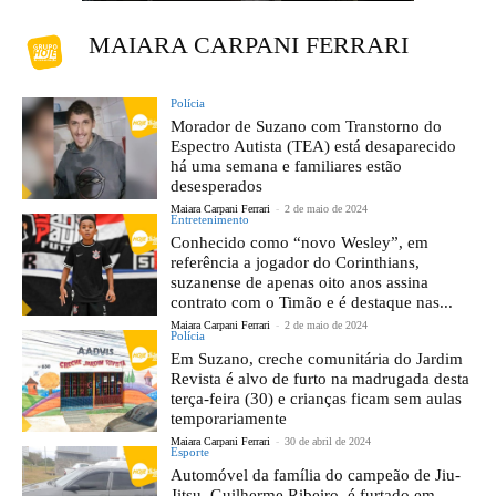
MAIARA CARPANI FERRARI
Polícia
Morador de Suzano com Transtorno do
Espectro Autista (TEA) está desaparecido
há uma semana e familiares estão
desesperados
Maiara Carpani Ferrari
-
2 de maio de 2024
Entretenimento
Conhecido como “novo Wesley”, em
referência a jogador do Corinthians,
suzanense de apenas oito anos assina
contrato com o Timão e é destaque nas...
Maiara Carpani Ferrari
-
2 de maio de 2024
Polícia
Em Suzano, creche comunitária do Jardim
Revista é alvo de furto na madrugada desta
terça-feira (30) e crianças ficam sem aulas
temporariamente
Maiara Carpani Ferrari
-
30 de abril de 2024
Esporte
Automóvel da família do campeão de Jiu-
Jitsu, Guilherme Ribeiro, é furtado em