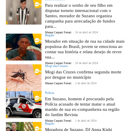
Para realizar o sonho de seu filho em
disputar torneio internacional com o
Santos, morador de Suzano organiza
campanha para arrecadação de fundos
para...
Maiara Carpani Ferrari
-
16 de abril de 2024
Região
Morador em situação de rua na cidade mais
populosa do Brasil, jovem se emociona ao
contar sua história e relata desejo de rever
sua...
Maiara Carpani Ferrari
-
10 de abril de 2024
Mogi das Cruzes
Mogi das Cruzes confirma segunda morte
por dengue no município
Maiara Carpani Ferrari
-
5 de abril de 2024
Polícia
Em Suzano, homem é procurado pela
Polícia acusado de tentar matar o atual
marido de sua ex-companheira na região
do Jardim Revista
Maiara Carpani Ferrari
-
1 de abril de 2024
Região
Moradora de Suzano, DJ Anna Kishi