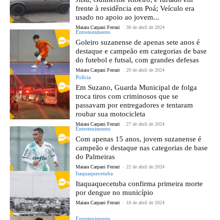
frente à residência em Poá; Veículo era
usado no apoio ao jovem...
Maiara Carpani Ferrari
-
30 de abril de 2024
Entretenimento
Goleiro suzanense de apenas sete anos é
destaque e campeão em categorias de base
do futebol e futsal, com grandes defesas
Maiara Carpani Ferrari
-
29 de abril de 2024
Polícia
Em Suzano, Guarda Municipal de folga
troca tiros com criminosos que se
passavam por entregadores e tentaram
roubar sua motocicleta
Maiara Carpani Ferrari
-
27 de abril de 2024
Entretenimento
Com apenas 15 anos, jovem suzanense é
campeão e destaque nas categorias de base
do Palmeiras
Maiara Carpani Ferrari
-
22 de abril de 2024
Itaquaquecetuba
Itaquaquecetuba confirma primeira morte
por dengue no município
Maiara Carpani Ferrari
-
18 de abril de 2024
Entretenimento