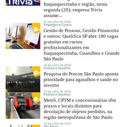
Itaquaquecetuba e região, nesta
segunda (20); empresa Trivia
assume...
20 de julho de 2026
Empregos e Cursos
Gestão de Pessoas, Gestão Financeira
e outros: Qualifica SP abre 180 vagas
gratuitas em cursos
profissionalizantes em
Itaquaquecetuba, Guarulhos e Grande
São Paulo
20 de julho de 2026
Política e Governo
Pesquisa do Procon São Paulo aponta
prioridade para agasalhos e saúde no
inverno
20 de julho de 2026
Política e Governo
Metrô, CPTM e concessionárias têm
prazos e locais distintos para
devolução de objetos perdidos, na
região metropolitana de São Paulo
19 de julho de 2026
São Paulo