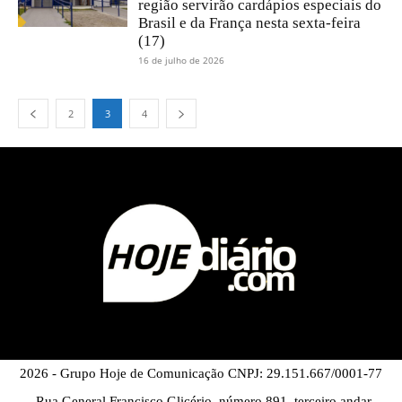
região servirão cardápios especiais do
Brasil e da França nesta sexta-feira
(17)
16 de julho de 2026
2
3
4
2026 - Grupo Hoje de Comunicação CNPJ: 29.151.667/0001-77
- Rua General Francisco Glicério, número 891, terceiro andar,