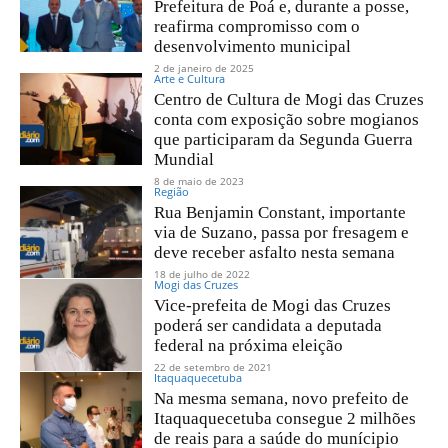
Prefeitura de Poá e, durante a posse,
reafirma compromisso com o
desenvolvimento municipal
2 de janeiro de 2025
Arte e Cultura
Centro de Cultura de Mogi das Cruzes
conta com exposição sobre mogianos
que participaram da Segunda Guerra
Mundial
8 de maio de 2023
Região
Rua Benjamin Constant, importante
via de Suzano, passa por fresagem e
deve receber asfalto nesta semana
18 de julho de 2022
Mogi das Cruzes
Vice-prefeita de Mogi das Cruzes
poderá ser candidata a deputada
federal na próxima eleição
22 de setembro de 2021
Itaquaquecetuba
Na mesma semana, novo prefeito de
Itaquaquecetuba consegue 2 milhões
de reais para a saúde do munícipio