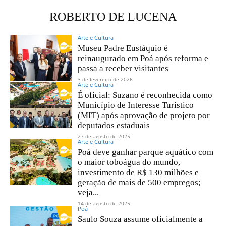
ROBERTO DE LUCENA
Arte e Cultura
Museu Padre Eustáquio é
reinaugurado em Poá após reforma e
passa a receber visitantes
3 de fevereiro de 2026
Arte e Cultura
É oficial: Suzano é reconhecida como
Município de Interesse Turístico
(MIT) após aprovação de projeto por
deputados estaduais
27 de agosto de 2025
Arte e Cultura
Poá deve ganhar parque aquático com
o maior toboágua do mundo,
investimento de R$ 130 milhões e
geração de mais de 500 empregos;
veja...
14 de agosto de 2025
Poá
Saulo Souza assume oficialmente a