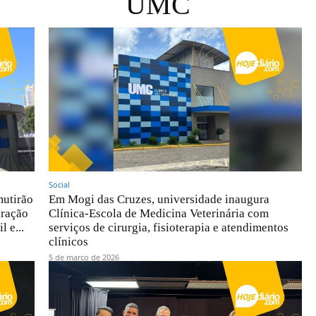
UMC
Social
mutirão
Em Mogi das Cruzes, universidade inaugura
aração
Clínica-Escola de Medicina Veterinária com
 e...
serviços de cirurgia, fisioterapia e atendimentos
clínicos
5 de março de 2026