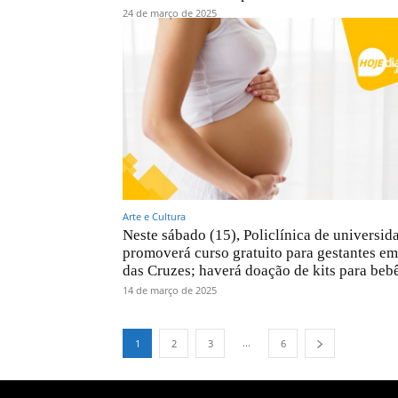
24 de março de 2025
Arte e Cultura
Neste sábado (15), Policlínica de universid
promoverá curso gratuito para gestantes e
das Cruzes; haverá doação de kits para beb
14 de março de 2025
...
1
2
3
6