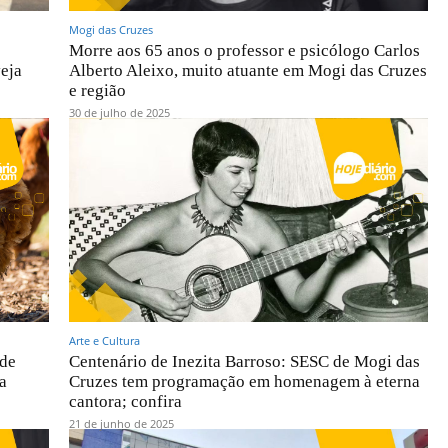
Mogi das Cruzes
s
Morre aos 65 anos o professor e psicólogo Carlos
veja
Alberto Aleixo, muito atuante em Mogi das Cruzes
e região
30 de julho de 2025
Arte e Cultura
 de
Centenário de Inezita Barroso: SESC de Mogi das
a
Cruzes tem programação em homenagem à eterna
cantora; confira
21 de junho de 2025