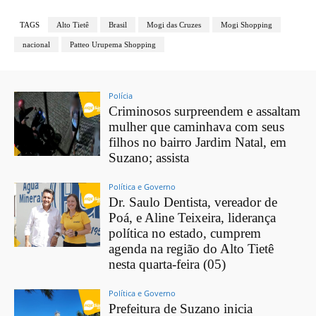
TAGS
Alto Tietê
Brasil
Mogi das Cruzes
Mogi Shopping
nacional
Patteo Urupema Shopping
Polícia
Criminosos surpreendem e assaltam
mulher que caminhava com seus
filhos no bairro Jardim Natal, em
Suzano; assista
Política e Governo
Dr. Saulo Dentista, vereador de
Poá, e Aline Teixeira, liderança
política no estado, cumprem
agenda na região do Alto Tietê
nesta quarta-feira (05)
Política e Governo
Prefeitura de Suzano inicia