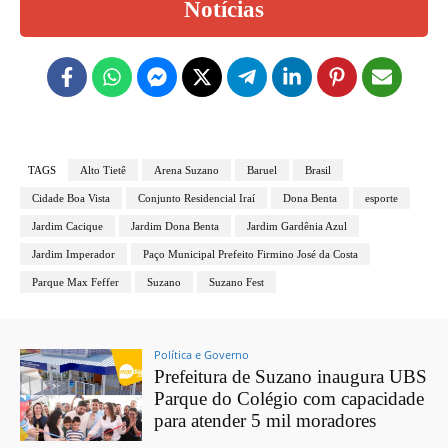
Notícias
TAGS
Alto Tietê
Arena Suzano
Baruel
Brasil
Cidade Boa Vista
Conjunto Residencial Iraí
Dona Benta
esporte
Jardim Cacique
Jardim Dona Benta
Jardim Gardênia Azul
Jardim Imperador
Paço Municipal Prefeito Firmino José da Costa
Parque Max Feffer
Suzano
Suzano Fest
Política e Governo
Prefeitura de Suzano inaugura UBS
Parque do Colégio com capacidade
para atender 5 mil moradores