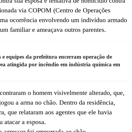
ntra sua esposa e tentativa de homicídio contra
 acionada via COPOM (Centro de Operações
a uma ocorrência envolvendo um indivíduo armado
 um familiar e ameaçava outros parentes.
e equipes da prefeitura encerram operação de
rea atingida por incêndio em indústria química em
encontraram o homem visivelmente alterado, que,
jogou a arma no chão. Dentro da residência,
, que relataram aos agentes que ele havia
u atacar a esposa.
o agressor foi empurrada ao chão.