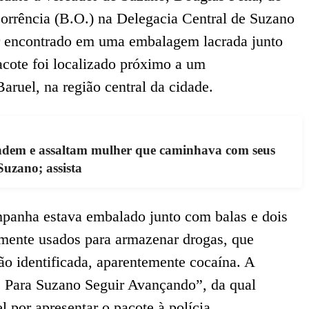
rrência (B.O.) na Delegacia Central de Suzano
r encontrado em uma embalagem lacrada junto
cote foi localizado próximo a um
aruel, na região central da cidade.
ndem e assaltam mulher que caminhava com seus
Suzano; assista
mpanha estava embalado junto com balas e dois
umente usados para armazenar drogas, que
o identificada, aparentemente cocaína. A
s Para Suzano Seguir Avançando”, da qual
l por apresentar o pacote à polícia.