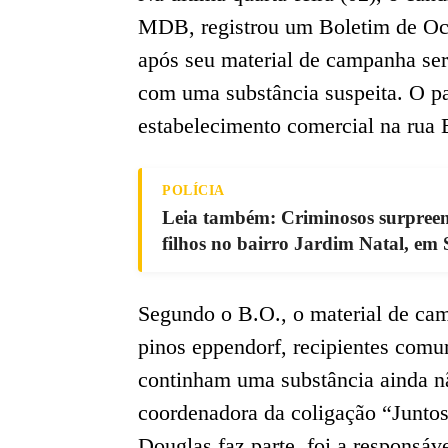
MDB, registrou um Boletim de Oco
após seu material de campanha se
com uma substância suspeita. O pa
estabelecimento comercial na rua B
POLÍCIA
Leia também: Criminosos surpree
filhos no bairro Jardim Natal, em 
Segundo o B.O., o material de ca
pinos eppendorf, recipientes com
continham uma substância ainda nã
coordenadora da coligação “Junto
Douglas faz parte, foi a responsáve