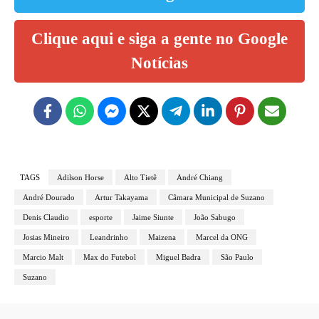
Clique aqui e siga a gente no Google
Notícias
TAGS
Adilson Horse
Alto Tietê
André Chiang
André Dourado
Artur Takayama
Câmara Municipal de Suzano
Denis Claudio
esporte
Jaime Siunte
João Sabugo
Josias Mineiro
Leandrinho
Maizena
Marcel da ONG
Marcio Malt
Max do Futebol
Miguel Badra
São Paulo
Suzano