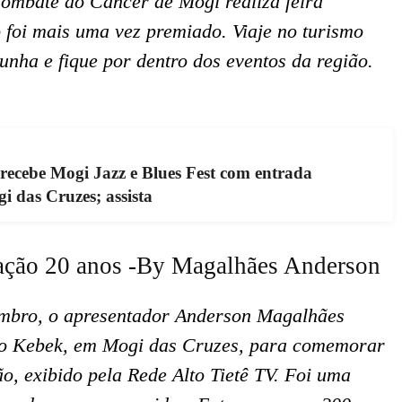
ombate ao Câncer de Mogi realiza feira
o foi mais uma vez premiado. Viaje no turismo
nha e fique por dentro dos eventos da região.
 recebe Mogi Jazz e Blues Fest com entrada
i das Cruzes; assista
lação 20 anos -By Magalhães Anderson
embro, o apresentador Anderson Magalhães
ão Kebek, em Mogi das Cruzes, para comemorar
, exibido pela Rede Alto Tietê TV. Foi uma