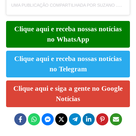
U
MA PUBLICAÇÃO COMPARTILHADA POR SUZANO HOJE – HOJEDIARIO.COM (@SUZANOHOJE)
Clique aqui e receba nossas notícias
no WhatsApp
Clique aqui e receba nossas notícias
no Telegram
Clique aqui e siga a gente no Google
Notícias