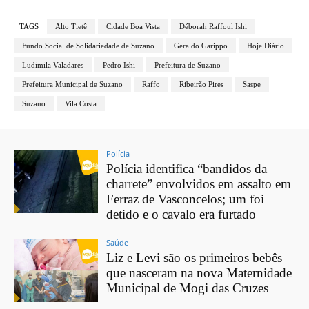
TAGS
Alto Tietê
Cidade Boa Vista
Déborah Raffoul Ishi
Fundo Social de Solidariedade de Suzano
Geraldo Garippo
Hoje Diário
Ludimila Valadares
Pedro Ishi
Prefeitura de Suzano
Prefeitura Municipal de Suzano
Raffo
Ribeirão Pires
Saspe
Suzano
Vila Costa
Polícia
Polícia identifica “bandidos da
charrete” envolvidos em assalto em
Ferraz de Vasconcelos; um foi
detido e o cavalo era furtado
Saúde
Liz e Levi são os primeiros bebês
que nasceram na nova Maternidade
Municipal de Mogi das Cruzes