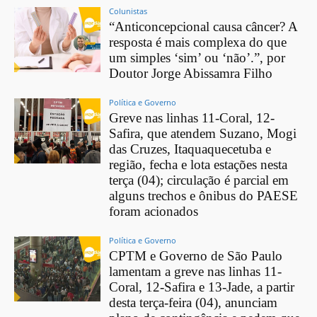
Colunistas
“Anticoncepcional causa câncer? A
resposta é mais complexa do que
um simples ‘sim’ ou ‘não’.”, por
Doutor Jorge Abissamra Filho
Política e Governo
Greve nas linhas 11-Coral, 12-
Safira, que atendem Suzano, Mogi
das Cruzes, Itaquaquecetuba e
região, fecha e lota estações nesta
terça (04); circulação é parcial em
alguns trechos e ônibus do PAESE
foram acionados
Política e Governo
CPTM e Governo de São Paulo
lamentam a greve nas linhas 11-
Coral, 12-Safira e 13-Jade, a partir
desta terça-feira (04), anunciam