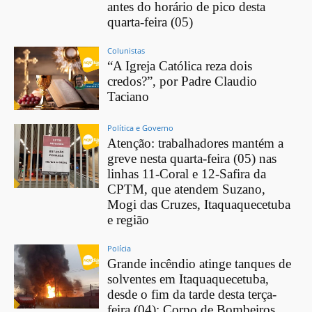
antes do horário de pico desta
quarta-feira (05)
Colunistas
“A Igreja Católica reza dois
credos?”, por Padre Claudio
Taciano
Política e Governo
Atenção: trabalhadores mantém a
greve nesta quarta-feira (05) nas
linhas 11-Coral e 12-Safira da
CPTM, que atendem Suzano,
Mogi das Cruzes, Itaquaquecetuba
e região
Polícia
Grande incêndio atinge tanques de
solventes em Itaquaquecetuba,
desde o fim da tarde desta terça-
feira (04); Corpo de Bombeiros