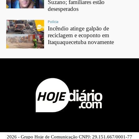
Suzano; familiares estão
desesperados
Polícia
Incêndio atinge galpão de
reciclagem e ecoponto em
Itaquaquecetuba novamente
2026 - Grupo Hoje de Comunicação CNPJ: 29.151.667/0001-77