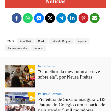
Notícias
TAGS
Alto Tietê
Brasil
Eduardo Boigues
esporte
Itaquaquecetuba
nacional
Neusa Freitas
“O melhor da mesa nunca esteve
sobre ela”, por Neusa Freitas
Política e Governo
Prefeitura de Suzano inaugura UBS
Parque do Colégio com capacidade
para atender 5 mil moradores