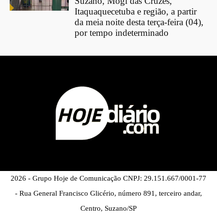
Suzano, Mogi das Cruzes,
Itaquaquecetuba e região, a partir
da meia noite desta terça-feira (04),
por tempo indeterminado
2026 - Grupo Hoje de Comunicação CNPJ: 29.151.667/0001-77
- Rua General Francisco Glicério, número 891, terceiro andar,
Centro, Suzano/SP