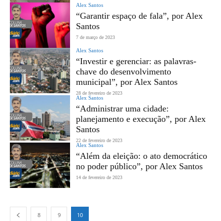
Alex Santos
“Garantir espaço de fala”, por Alex
Santos
7 de março de 2023
Alex Santos
“Investir e gerenciar: as palavras-
chave do desenvolvimento
municipal”, por Alex Santos
28 de fevereiro de 2023
Alex Santos
“Administrar uma cidade:
planejamento e execução”, por Alex
Santos
22 de fevereiro de 2023
Alex Santos
“Além da eleição: o ato democrático
no poder público”, por Alex Santos
14 de fevereiro de 2023
8
9
10