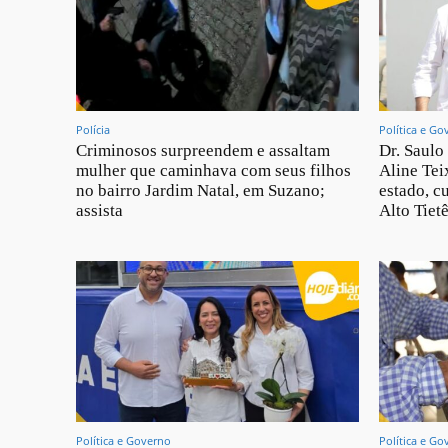
Polícia
Política e Go
Criminosos surpreendem e assaltam
Dr. Saulo
mulher que caminhava com seus filhos
Aline Teix
no bairro Jardim Natal, em Suzano;
estado, c
assista
Alto Tietê
Política e Governo
Política e Go