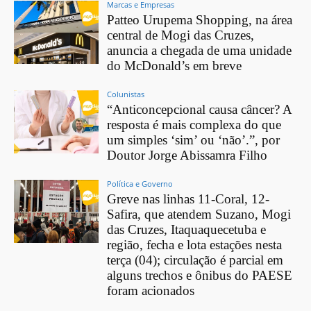
Marcas e Empresas
Patteo Urupema Shopping, na área
central de Mogi das Cruzes,
anuncia a chegada de uma unidade
do McDonald’s em breve
Colunistas
“Anticoncepcional causa câncer? A
resposta é mais complexa do que
um simples ‘sim’ ou ‘não’.”, por
Doutor Jorge Abissamra Filho
Política e Governo
Greve nas linhas 11-Coral, 12-
Safira, que atendem Suzano, Mogi
das Cruzes, Itaquaquecetuba e
região, fecha e lota estações nesta
terça (04); circulação é parcial em
alguns trechos e ônibus do PAESE
foram acionados