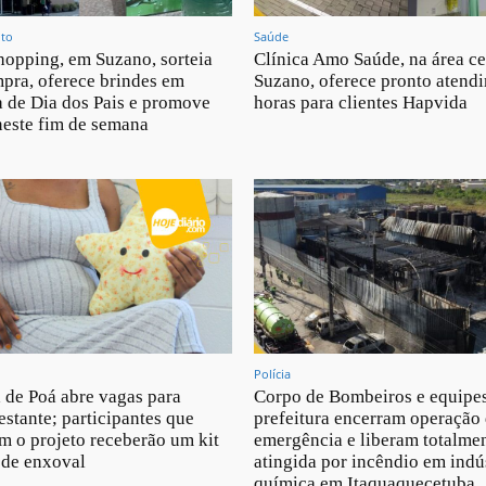
nto
Saúde
opping, em Suzano, sorteia
Clínica Amo Saúde, na área ce
pra, oferece brindes em
Suzano, oferece pronto atend
 de Dia dos Pais e promove
horas para clientes Hapvida
neste fim de semana
Polícia
a de Poá abre vagas para
Corpo de Bombeiros e equipe
estante; participantes que
prefeitura encerram operação
m o projeto receberão um kit
emergência e liberam totalmen
 de enxoval
atingida por incêndio em indú
química em Itaquaquecetuba