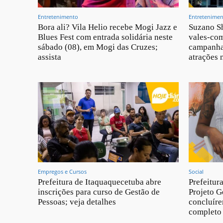
Entretenimento
Entretenime
Bora ali? Vila Helio recebe Mogi Jazz e
Suzano Sh
Blues Fest com entrada solidária neste
vales-com
sábado (08), em Mogi das Cruzes;
campanha
assista
atrações 
Empregos e Cursos
Social
Prefeitura de Itaquaquecetuba abre
Prefeitur
inscrições para curso de Gestão de
Projeto G
Pessoas; veja detalhes
concluíre
completo