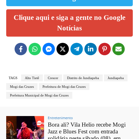
Clique aqui e siga a gente no Google
Notícias
TAGS
Alto Tietê
Crescer
Distrito de Jundiapeba
Jundiapeba
Mogi das Cruzes
Prefeitura de Mogi das Cruzes
Prefeitura Municipal de Mogi das Cruzes
Entretenimento
Bora ali? Vila Helio recebe Mogi
Jazz e Blues Fest com entrada
solidária neste sábado (08), em