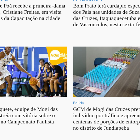
de Poá recebe a primeira-dama
Bom Prato terá cardápio espec
 Cristiane Freitas, em visita
dos Pais nas unidades de Suz
as da Capacitação na cidade
das Cruzes, Itaquaquecetuba e
de Vasconcelos, nesta sexta-fe
Polícia
quete, equipe de Mogi das
GCM de Mogi das Cruzes pre
streia com vitória sobre o
indivíduo por tráfico e apree
 no Campeonato Paulista
centenas de porções de entor
no distrito de Jundiapeba