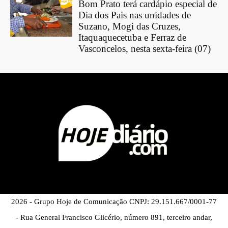
Bom Prato terá cardápio especial de
Dia dos Pais nas unidades de
Suzano, Mogi das Cruzes,
Itaquaquecetuba e Ferraz de
Vasconcelos, nesta sexta-feira (07)
2026 - Grupo Hoje de Comunicação CNPJ: 29.151.667/0001-77
- Rua General Francisco Glicério, número 891, terceiro andar,