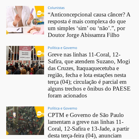
Colunistas
“Anticoncepcional causa câncer? A
resposta é mais complexa do que
um simples ‘sim’ ou ‘não’.”, por
Doutor Jorge Abissamra Filho
Política e Governo
Greve nas linhas 11-Coral, 12-
Safira, que atendem Suzano, Mogi
das Cruzes, Itaquaquecetuba e
região, fecha e lota estações nesta
terça (04); circulação é parcial em
alguns trechos e ônibus do PAESE
foram acionados
Política e Governo
CPTM e Governo de São Paulo
lamentam a greve nas linhas 11-
Coral, 12-Safira e 13-Jade, a partir
desta terça-feira (04), anunciam