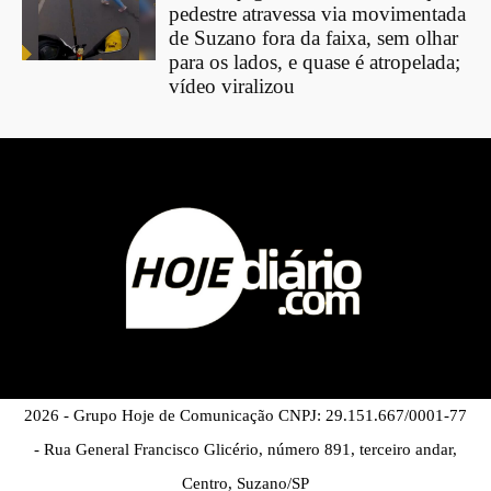
pedestre atravessa via movimentada
de Suzano fora da faixa, sem olhar
para os lados, e quase é atropelada;
vídeo viralizou
2026 - Grupo Hoje de Comunicação CNPJ: 29.151.667/0001-77
- Rua General Francisco Glicério, número 891, terceiro andar,
Centro, Suzano/SP