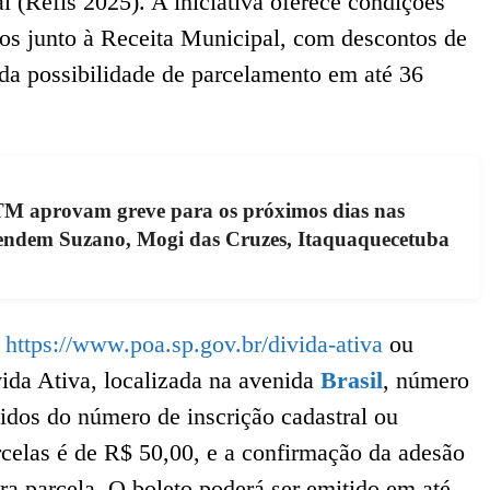
 (Refis 2025). A iniciativa oferece condições
itos junto à Receita Municipal, com descontos de
da possibilidade de parcelamento em até 36
TM aprovam greve para os próximos dias nas
atendem Suzano, Mogi das Cruzes, Itaquaquecetuba
l
https://www.poa.sp.gov.br/divida-ativa
ou
ida Ativa, localizada na avenida
Brasil
, número
idos do número de inscrição cadastral ou
celas é de R$ 50,00, e a confirmação da adesão
a parcela. O boleto poderá ser emitido em até