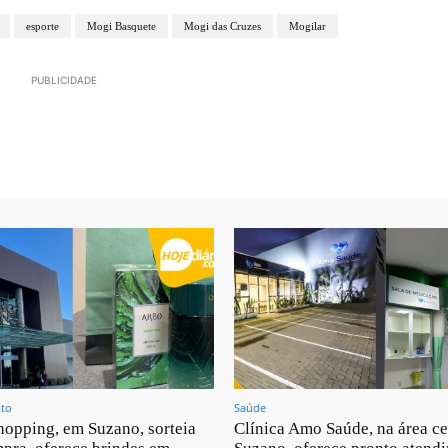
esporte
Mogi Basquete
Mogi das Cruzes
Mogilar
PUBLICIDADE
nto
Saúde
opping, em Suzano, sorteia
Clínica Amo Saúde, na área ce