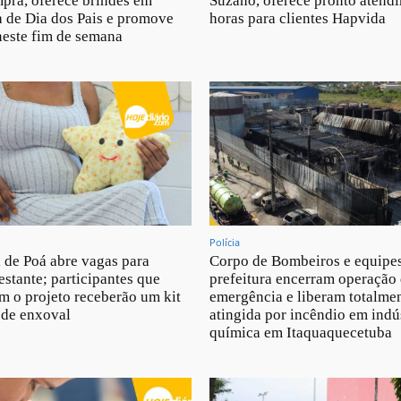
pra, oferece brindes em
Suzano, oferece pronto atend
 de Dia dos Pais e promove
horas para clientes Hapvida
neste fim de semana
Polícia
a de Poá abre vagas para
Corpo de Bombeiros e equipe
estante; participantes que
prefeitura encerram operação
m o projeto receberão um kit
emergência e liberam totalmen
 de enxoval
atingida por incêndio em indú
química em Itaquaquecetuba