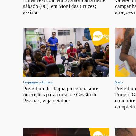
Blues Fest com entrada solidária neste
vales-com
sábado (08), em Mogi das Cruzes;
campanha
assista
atrações 
Empregos e Cursos
Social
Prefeitura de Itaquaquecetuba abre
Prefeitur
inscrições para curso de Gestão de
Projeto G
Pessoas; veja detalhes
concluíre
completo