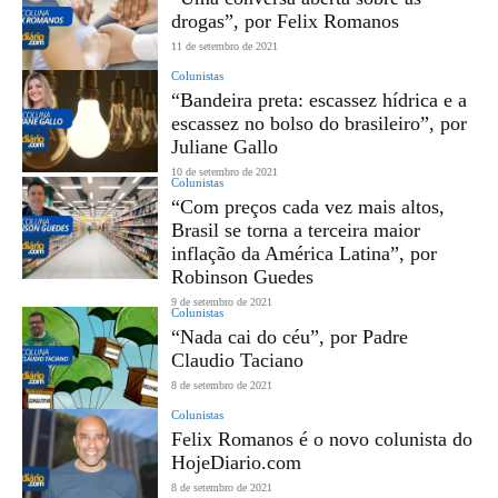
drogas”, por Felix Romanos
11 de setembro de 2021
Colunistas
“Bandeira preta: escassez hídrica e a
escassez no bolso do brasileiro”, por
Juliane Gallo
10 de setembro de 2021
Colunistas
“Com preços cada vez mais altos,
Brasil se torna a terceira maior
inflação da América Latina”, por
Robinson Guedes
9 de setembro de 2021
Colunistas
“Nada cai do céu”, por Padre
Claudio Taciano
8 de setembro de 2021
Colunistas
Felix Romanos é o novo colunista do
HojeDiario.com
8 de setembro de 2021