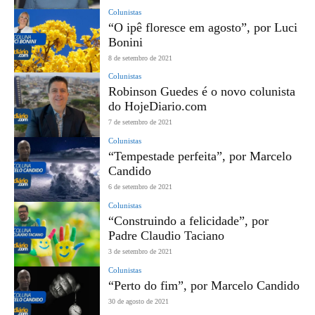
Colunistas
“O ipê floresce em agosto”, por Luci
Bonini
8 de setembro de 2021
Colunistas
Robinson Guedes é o novo colunista
do HojeDiario.com
7 de setembro de 2021
Colunistas
“Tempestade perfeita”, por Marcelo
Candido
6 de setembro de 2021
Colunistas
“Construindo a felicidade”, por
Padre Claudio Taciano
3 de setembro de 2021
Colunistas
“Perto do fim”, por Marcelo Candido
30 de agosto de 2021