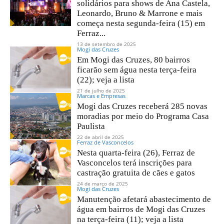
solidários para shows de Ana Castela,
Leonardo, Bruno & Marrone e mais
começa nesta segunda-feira (15) em
Ferraz...
13 de setembro de 2025
Mogi das Cruzes
Em Mogi das Cruzes, 80 bairros
ficarão sem água nesta terça-feira
(22); veja a lista
21 de julho de 2025
Marcas e Empresas
Mogi das Cruzes receberá 285 novas
moradias por meio do Programa Casa
Paulista
22 de abril de 2025
Ferraz de Vasconcelos
Nesta quarta-feira (26), Ferraz de
Vasconcelos terá inscrições para
castração gratuita de cães e gatos
24 de março de 2025
Mogi das Cruzes
Manutenção afetará abastecimento de
água em bairros de Mogi das Cruzes
na terça-feira (11); veja a lista