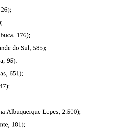
26);
;
uca, 176);
nde do Sul, 585);
a, 95).
as, 651);
47);
ha Albuquerque Lopes, 2.500);
te, 181);