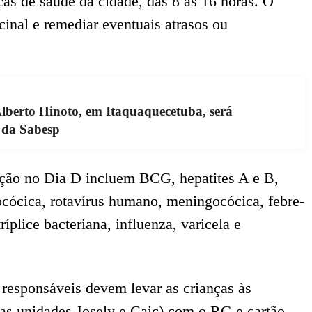
cas de saúde da cidade, das 8 às 16 horas. O
cinal e remediar eventuais atrasos ou
lberto Hinoto, em Itaquaquecetuba, será
s da Sabesp
ação no Dia D incluem BCG, hepatites A e B,
ocócica, rotavírus humano, meningocócica, febre-
lice bacteriana, influenza, varicela e
u responsáveis devem levar as crianças às
as unidades Josely e Caic) com o RG e cartão