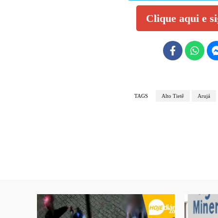
Clique aqui e s
TAGS
Alto Tietê
Arujá