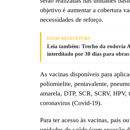
serão realizadas nas unidades bási
objetivo é aumentar a cobertura va
necessidades de reforço.
ITAQUAQUECETUBA
Leia também: Trecho da rodovia A
interditado por 30 dias para obra
As vacinas disponíveis para aplic
poliomielite, pentavalente, pneum
amarela, DTP, SCR, SCRV, HPV, tríp
coronavírus (Covid-19).
Para ter acesso às vacinas, pais o
unidades de saúde (com exceção d