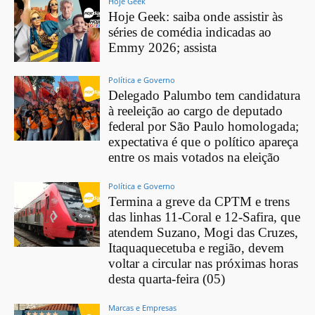
Hoje Geek
Hoje Geek: saiba onde assistir às
séries de comédia indicadas ao
Emmy 2026; assista
Política e Governo
Delegado Palumbo tem candidatura
à reeleição ao cargo de deputado
federal por São Paulo homologada;
expectativa é que o político apareça
entre os mais votados na eleição
Política e Governo
Termina a greve da CPTM e trens
das linhas 11-Coral e 12-Safira, que
atendem Suzano, Mogi das Cruzes,
Itaquaquecetuba e região, devem
voltar a circular nas próximas horas
desta quarta-feira (05)
Marcas e Empresas