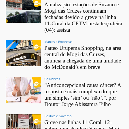
Atualização: estações de Suzano e
Mogi das Cruzes continuam
fechadas devido a greve na linha
11-Coral da CPTM nesta terça-feira
(04); assista
Marcas e Empresas
Patteo Urupema Shopping, na área
central de Mogi das Cruzes,
anuncia a chegada de uma unidade
do McDonald’s em breve
Colunistas
“Anticoncepcional causa câncer? A
resposta é mais complexa do que
um simples ‘sim’ ou ‘não’.”, por
Doutor Jorge Abissamra Filho
Política e Governo
Greve nas linhas 11-Coral, 12-
Safira, que atendem Suzano, Mogi