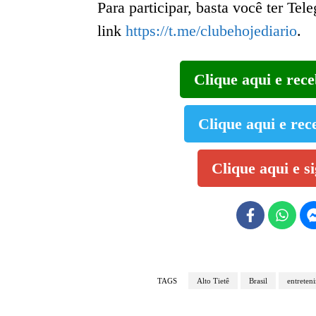
Para participar, basta você ter Tel
link
https://t.me/clubehojediario
.
Clique aqui e rec
Clique aqui e rec
Clique aqui e s
TAGS
Alto Tietê
Brasil
entreten