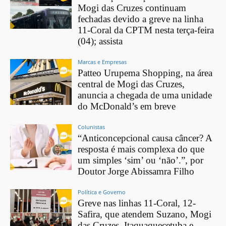
Mogi das Cruzes continuam
fechadas devido a greve na linha
11-Coral da CPTM nesta terça-feira
(04); assista
Marcas e Empresas
Patteo Urupema Shopping, na área
central de Mogi das Cruzes,
anuncia a chegada de uma unidade
do McDonald’s em breve
Colunistas
“Anticoncepcional causa câncer? A
resposta é mais complexa do que
um simples ‘sim’ ou ‘não’.”, por
Doutor Jorge Abissamra Filho
Política e Governo
Greve nas linhas 11-Coral, 12-
Safira, que atendem Suzano, Mogi
das Cruzes, Itaquaquecetuba e