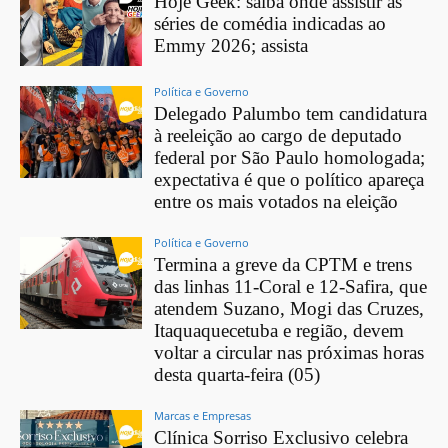
Hoje Geek: saiba onde assistir às
séries de comédia indicadas ao
Emmy 2026; assista
Política e Governo
Delegado Palumbo tem candidatura
à reeleição ao cargo de deputado
federal por São Paulo homologada;
expectativa é que o político apareça
entre os mais votados na eleição
Política e Governo
Termina a greve da CPTM e trens
das linhas 11-Coral e 12-Safira, que
atendem Suzano, Mogi das Cruzes,
Itaquaquecetuba e região, devem
voltar a circular nas próximas horas
desta quarta-feira (05)
Marcas e Empresas
Clínica Sorriso Exclusivo celebra