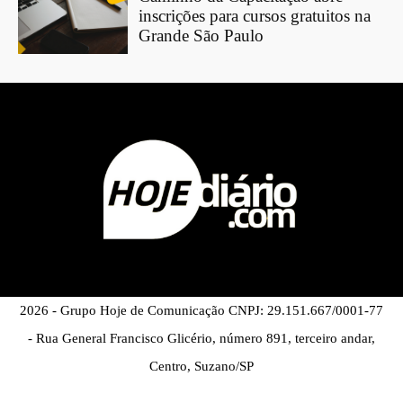
inscrições para cursos gratuitos na
Grande São Paulo
2026 - Grupo Hoje de Comunicação CNPJ: 29.151.667/0001-77
- Rua General Francisco Glicério, número 891, terceiro andar,
Centro, Suzano/SP