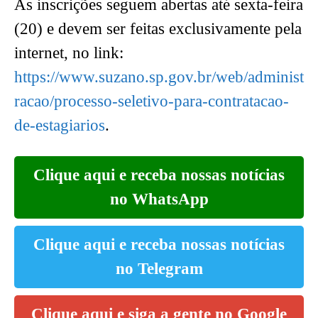
As inscrições seguem abertas até sexta-feira
(20) e devem ser feitas exclusivamente pela
internet, no link:
https://www.suzano.sp.gov.br/web/administ
racao/processo-seletivo-para-contratacao-
de-estagiarios
.
Clique aqui e receba nossas notícias
no WhatsApp
Clique aqui e receba nossas notícias
no Telegram
Clique aqui e siga a gente no Google