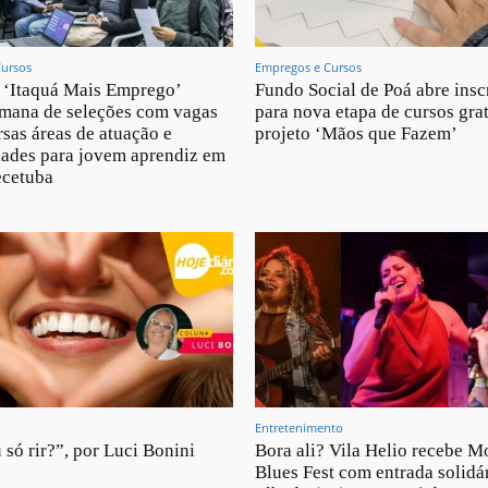
Cursos
Empregos e Cursos
 ‘Itaquá Mais Emprego’
Fundo Social de Poá abre insc
emana de seleções com vagas
para nova etapa de cursos gra
rsas áreas de atuação e
projeto ‘Mãos que Fazem’
ades para jovem aprendiz em
ecetuba
Entretenimento
 só rir?”, por Luci Bonini
Bora ali? Vila Helio recebe M
Blues Fest com entrada solidár