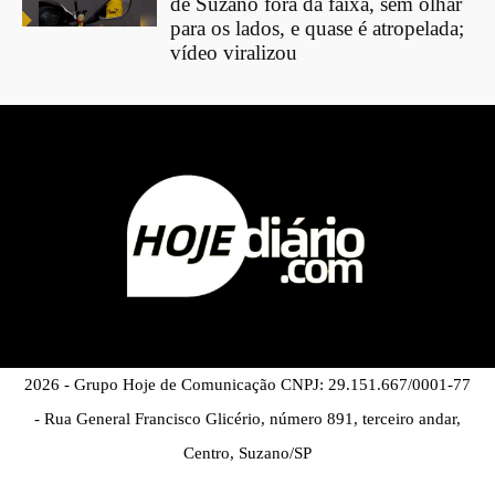
de Suzano fora da faixa, sem olhar
para os lados, e quase é atropelada;
vídeo viralizou
2026 - Grupo Hoje de Comunicação CNPJ: 29.151.667/0001-77
- Rua General Francisco Glicério, número 891, terceiro andar,
Centro, Suzano/SP