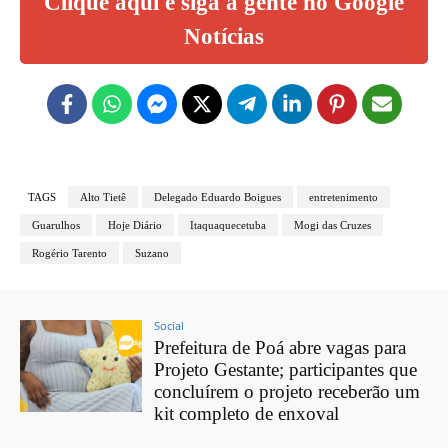
Clique aqui e siga a gente no Google
Notícias
TAGS
Alto Tietê
Delegado Eduardo Boigues
entretenimento
Guarulhos
Hoje Diário
Itaquaquecetuba
Mogi das Cruzes
Rogério Tarento
Suzano
Social
Prefeitura de Poá abre vagas para
Projeto Gestante; participantes que
concluírem o projeto receberão um
kit completo de enxoval