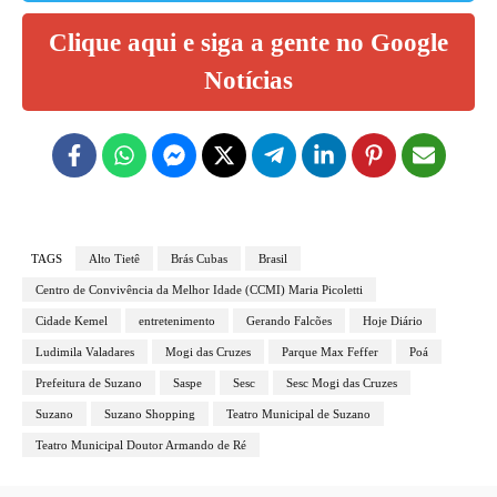
Clique aqui e siga a gente no Google
Notícias
TAGS
Alto Tietê
Brás Cubas
Brasil
Centro de Convivência da Melhor Idade (CCMI) Maria Picoletti
Cidade Kemel
entretenimento
Gerando Falcões
Hoje Diário
Ludimila Valadares
Mogi das Cruzes
Parque Max Feffer
Poá
Prefeitura de Suzano
Saspe
Sesc
Sesc Mogi das Cruzes
Suzano
Suzano Shopping
Teatro Municipal de Suzano
Teatro Municipal Doutor Armando de Ré