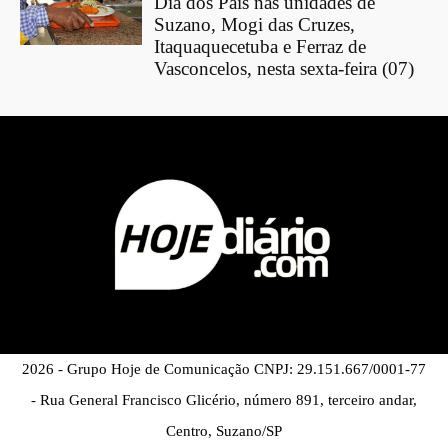
Dia dos Pais nas unidades de
Suzano, Mogi das Cruzes,
Itaquaquecetuba e Ferraz de
Vasconcelos, nesta sexta-feira (07)
2026 - Grupo Hoje de Comunicação CNPJ: 29.151.667/0001-77
- Rua General Francisco Glicério, número 891, terceiro andar,
Centro, Suzano/SP