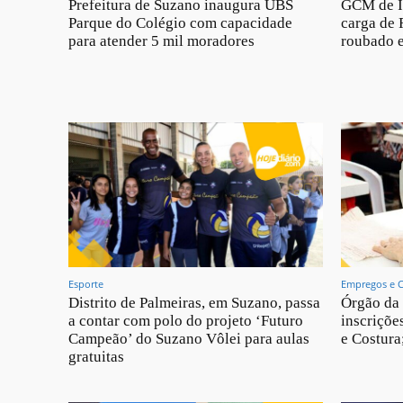
Prefeitura de Suzano inaugura UBS
GCM de I
Parque do Colégio com capacidade
carga de 
para atender 5 mil moradores
roubado e
Esporte
Empregos e 
Distrito de Palmeiras, em Suzano, passa
Órgão da 
a contar com polo do projeto ‘Futuro
inscriçõe
Campeão’ do Suzano Vôlei para aulas
e Costura
gratuitas