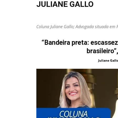
JULIANE GALLO
Alex Santos
Delegado Eliardo Jordão
Doutor Jorge 
Juliane Gallo
Larissa Ashiuchi
Luci Bonini
Marce
Coluna Juliane Gallo; Advogada situada em 
Quem Não é Visto, Não é Lembrado - por Lana Camargo
“Bandeira preta: escassez
brasileiro”
Juliane Gall