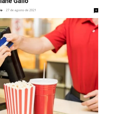
iane Gallo
lo
27 de agosto de 2021
-
0