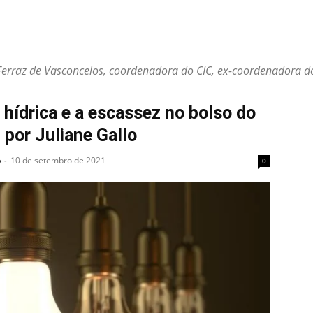
Abissamra Filho
Felix Romanos
Geraldo Garippo
José Beraldo
lo Candido
Marco Tanoeiro
Neusa Freitas
Padre Cláudio Taciano
Ferraz de Vasconcelos, coordenadora do CIC, ex-coordenadora d
Rebeka Assis
Robinson Guedes
 hídrica e a escassez no bolso do
, por Juliane Gallo
o
10 de setembro de 2021
-
0