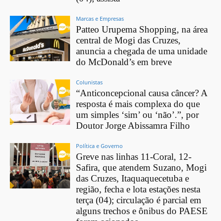
Marcas e Empresas
Patteo Urupema Shopping, na área
central de Mogi das Cruzes,
anuncia a chegada de uma unidade
do McDonald’s em breve
Colunistas
“Anticoncepcional causa câncer? A
resposta é mais complexa do que
um simples ‘sim’ ou ‘não’.”, por
Doutor Jorge Abissamra Filho
Política e Governo
Greve nas linhas 11-Coral, 12-
Safira, que atendem Suzano, Mogi
das Cruzes, Itaquaquecetuba e
região, fecha e lota estações nesta
terça (04); circulação é parcial em
alguns trechos e ônibus do PAESE