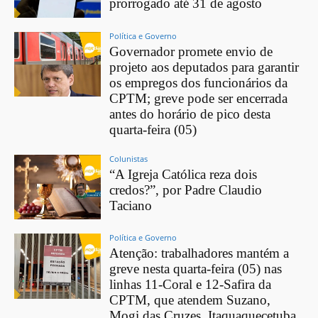
prorrogado até 31 de agosto
Política e Governo
Governador promete envio de
projeto aos deputados para garantir
os empregos dos funcionários da
CPTM; greve pode ser encerrada
antes do horário de pico desta
quarta-feira (05)
Colunistas
“A Igreja Católica reza dois
credos?”, por Padre Claudio
Taciano
Política e Governo
Atenção: trabalhadores mantém a
greve nesta quarta-feira (05) nas
linhas 11-Coral e 12-Safira da
CPTM, que atendem Suzano,
Mogi das Cruzes, Itaquaquecetuba