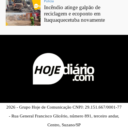
Polícia
Incêndio atinge galpão de
reciclagem e ecoponto em
Itaquaquecetuba novamente
2026 - Grupo Hoje de Comunicação CNPJ: 29.151.667/0001-77
- Rua General Francisco Glicério, número 891, terceiro andar,
Centro, Suzano/SP