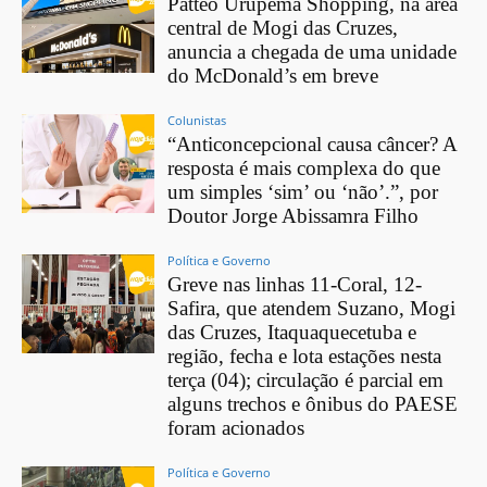
Patteo Urupema Shopping, na área
central de Mogi das Cruzes,
anuncia a chegada de uma unidade
do McDonald’s em breve
Colunistas
“Anticoncepcional causa câncer? A
resposta é mais complexa do que
um simples ‘sim’ ou ‘não’.”, por
Doutor Jorge Abissamra Filho
Política e Governo
Greve nas linhas 11-Coral, 12-
Safira, que atendem Suzano, Mogi
das Cruzes, Itaquaquecetuba e
região, fecha e lota estações nesta
terça (04); circulação é parcial em
alguns trechos e ônibus do PAESE
foram acionados
Política e Governo